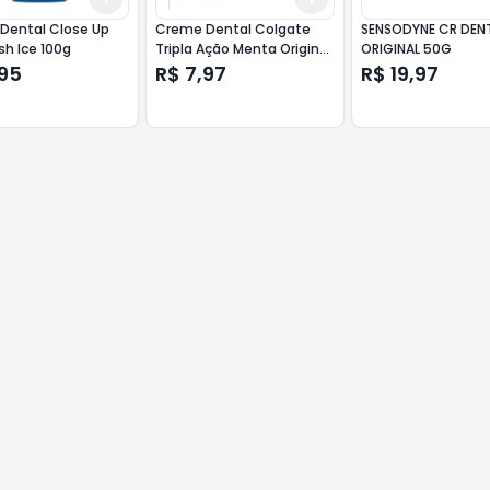
Dental Close Up
Creme Dental Colgate
SENSODYNE CR DEN
esh Ice 100g
Tripla Ação Menta Original
ORIGINAL 50G
90g
,95
R$ 7,97
R$ 19,97