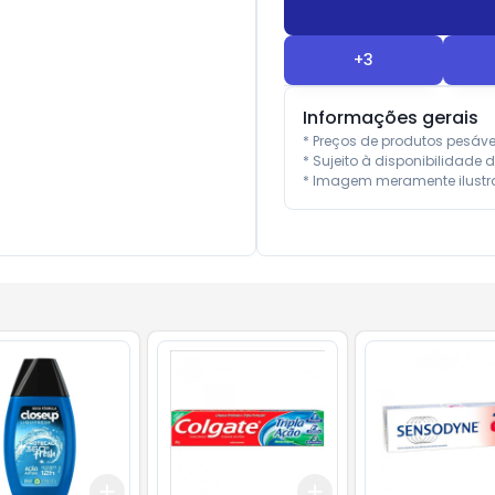
+
3
Informações gerais
* Preços de produtos pesáv
* Sujeito à disponibilidade d
* Imagem meramente ilustra
Add
Add
10
+
3
+
5
+
10
+
3
+
5
+
10