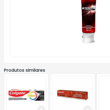
Produtos similares
Add
Add
+
3
+
5
+
10
+
3
+
5
+