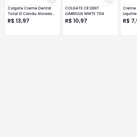
Colgate Creme Dental
COLGATE CR DENT
Creme 
Total 12 Carvão Ativado
LUMINOUS WHITE 70G
Liquifr
90g
R$ 13,97
R$ 10,97
R$ 7