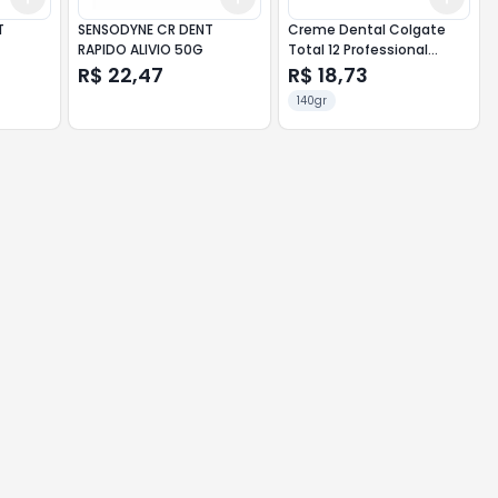
T
SENSODYNE CR DENT
Creme Dental Colgate
RAPIDO ALIVIO 50G
Total 12 Professional
Gengiva Saudável 140g
R$ 22,47
R$ 18,73
140gr