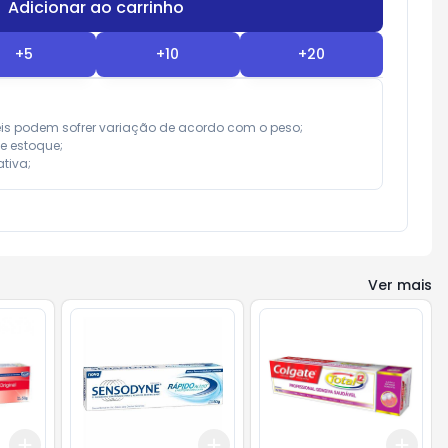
Adicionar ao carrinho
Subtotal:
R$ 0,00
+
5
+
10
+
20
eis podem sofrer variação de acordo com o peso;

e estoque;

tiva;
Ver mais
Add
Add
Add
+
3
+
5
+
10
+
3
+
5
+
10
+
3