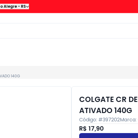
to Alegre
-
RS
IVADO 140G
COLGATE CR D
ATIVADO 140G
Código: #
397202
Marca:
R$ 17,90