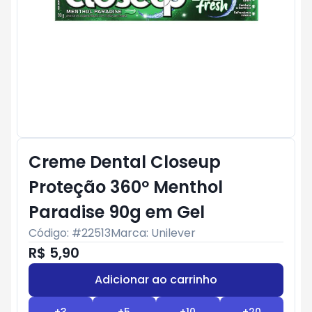
Creme Dental Closeup
Proteção 360º Menthol
Paradise 90g em Gel
Código: #
22513
Marca:
Unilever
R$ 5,90
Adicionar ao carrinho
Subtotal:
R$ 0