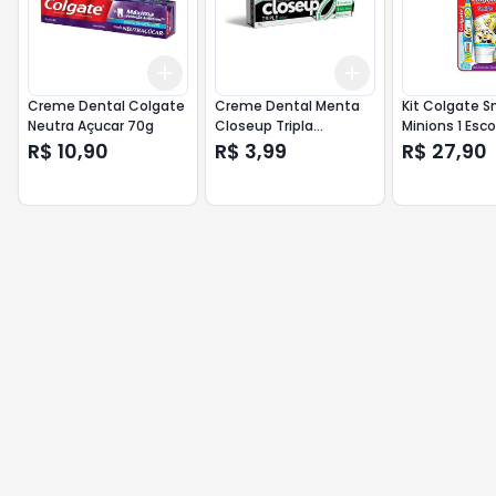
Add
Add
+
3
+
5
+
10
+
3
+
5
+
10
Creme Dental Colgate
Creme Dental Menta
Kit Colgate S
Neutra Açucar 70g
Closeup Tripla
Minions 1 Esc
Proteção 70g
Dental + 1 C
R$ 10,90
R$ 3,99
R$ 27,90
Dental Infant
100G