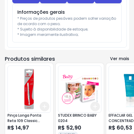
Informações gerais
* Preços de produtos pesáveis podem sofrer variação 
de acordo com o peso;

* Sujeito à disponibilidade de estoque;

* Imagem meramente ilustrativa;
Produtos similares
Ver mais
Add
Add
+
3
+
5
+
10
+
3
+
5
+
10
Pinça Longa Ponta
STUDEX BRINCO BABY
EFFACLAR GEL
Reta 109 Classic
0204
CONCENTRAD
Mundial
R$ 14,97
R$ 52,90
R$ 60,53