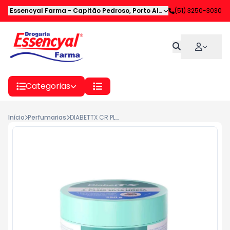
Essencyal Farma
-
Capitão Pedroso
,
Porto Alegre
-
(51) 3250-3030
RS
Categorias
Início
Perfumarias
DIABETTX CR PLUS 10% UREIA 250G