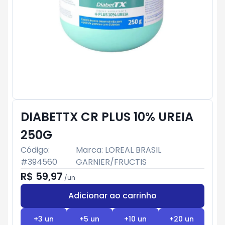
DIABETTX CR PLUS 10% UREIA
250G
Código:
Marca:
LOREAL BRASIL
#
394560
GARNIER/FRUCTIS
R$ 59,97
/
un
Adicionar ao carrinho
Subtotal:
R$ 0
+
3
un
+
5
un
+
10
un
+
20
un