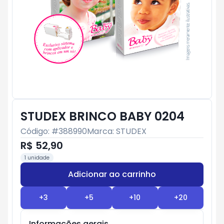
STUDEX BRINCO BABY 0204
Código: #
388990
Marca:
STUDEX
R$ 52,90
1 unidade
Adicionar ao carrinho
Subtotal:
R$ 0
+
3
+
5
+
10
+
20
Informações gerais