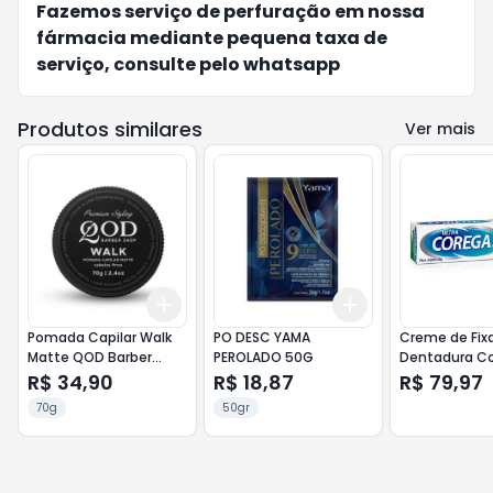
Fazemos serviço de perfuração em nossa
fármacia mediante pequena taxa de
serviço, consulte pelo whatsapp
Produtos similares
Ver mais
Add
Add
+
3
+
5
+
10
+
3
+
5
+
10
Pomada Capilar Walk
PO DESC YAMA
Creme de Fix
Matte QOD Barber
PEROLADO 50G
Dentadura C
Shop 70g
Ultra Sabor 
R$ 34,90
R$ 18,87
R$ 79,97
70g
50gr