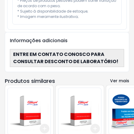
* Preços de produtos pesáveis podem sofrer variação 
de acordo com o peso;

* Sujeito à disponibilidade de estoque;

* Imagem meramente ilustrativa;
Informações adicionais
ENTRE EM CONTATO CONOSCO PARA
CONSULTAR DESCONTO DE LABORATÓRIO!
Produtos similares
Ver mais
Add
Add
+
3
+
5
+
10
+
3
+
5
+
10