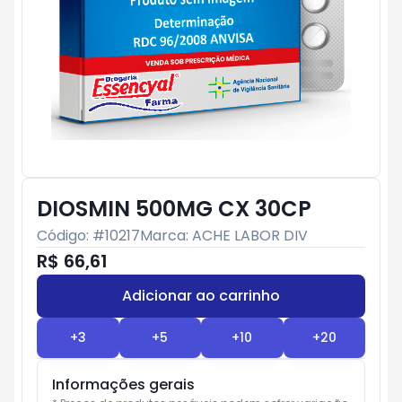
DIOSMIN 500MG CX 30CP
Código: #
10217
Marca:
ACHE LABOR DIV
R$ 66,61
Adicionar ao carrinho
Subtotal:
R$ 0
+
3
+
5
+
10
+
20
Informações gerais