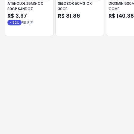
ATENOLOL 25MG CX
SELOZOK 50MG CX
DIOSMIN 500
30CP SANDOZ
30CP
COMP
R$ 3,97
R$ 81,86
R$ 140,38
R$ 8,21
-
52
%