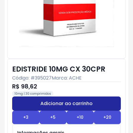
EDISTRIDE 10MG CX 30CPR
Código: #
395027
Marca:
ACHE
R$ 98,62
10mg | 30 comprimidos
Adicionar ao carrinho
Subtotal:
R$ 0
+
3
+
5
+
10
+
20
Informações gerais