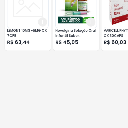
Add
Add
+
3
+
5
+
10
+
3
+
5
+
10
LEMONT 10MG+5MG CX
Novalgina Solução Oral
VARICELL PHY
7CPR
Infantil Sabor
CX 30CAPS
Framboesa 50mg
R$ 63,44
R$ 45,05
R$ 60,03
100ml