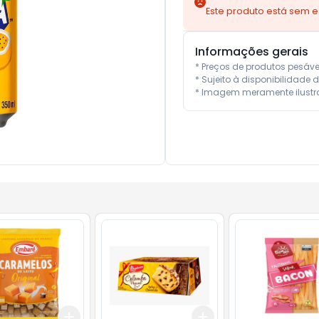
Este produto está sem 
Informações gerais
* Preços de produtos pesáv
* Sujeito à disponibilidade d
* Imagem meramente ilustra
Add
Add
10
+
3
+
5
+
10
+
3
+
5
+
10