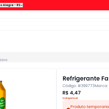
to Alegre
-
RS
350ml
Refrigerante F
Código: #
399773
Marca:
R$ 4,47
Indisponível
Produto temporaria