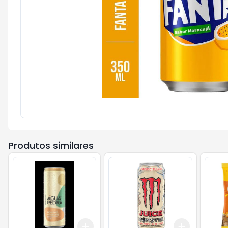
Produtos similares
Add
Add
+
3
+
5
+
10
+
3
+
5
+