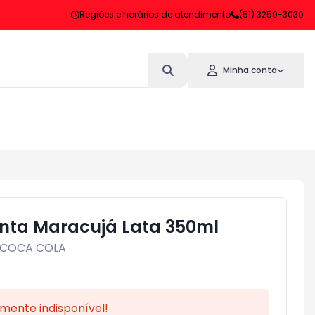
Regiões e horários de atendimento
(51) 3250-3030
Minha conta
anta Maracujá Lata 350ml
COCA COLA
mente indisponível!