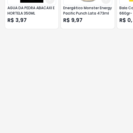
AGUA DA PEDRA ABACAXI E
Energético Monster Energy
Bala Ca
HORTELA 350ML
Pacific Punch Lata 473ml
660gr-
R$ 3,97
R$ 9,97
R$ 0