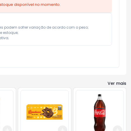
estoque disponível no momento.
eis podem sofrer variação de acordo com o peso;

e estoque;

tiva;
Ver mais
Add
Add
Add
+
3
+
5
+
10
+
3
+
5
+
10
+
3