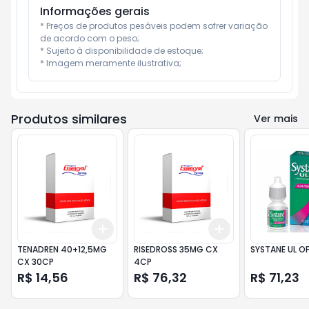
Informações gerais
* Preços de produtos pesáveis podem sofrer variação 
de acordo com o peso;

* Sujeito à disponibilidade de estoque;

* Imagem meramente ilustrativa;
Produtos similares
Ver mais
Add
Add
+
3
+
5
+
10
+
3
+
5
+
10
TENADREN 40+12,5MG
RISEDROSS 35MG CX
SYSTANE UL OF
CX 30CP
4CP
R$ 14,56
R$ 76,32
R$ 71,23