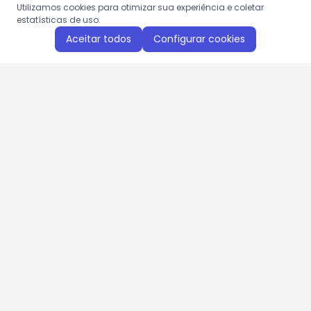
Utilizamos cookies para otimizar sua experiência e coletar
estatísticas de uso.
Aceitar todos
Configurar cookies
Aproveite as nossas promoções!
Cadastre seu e-mail e receba ofertas exclusivas.
QUERO RECEBER