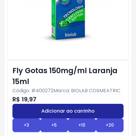
Fly Gotas 150mg/ml Laranja
15ml
Código: #
400272
Marca:
BIOLAB COSMEATRIC
R$ 19,97
Adicionar ao carrinho
Subtotal:
R$ 0
+
3
+
5
+
10
+
20