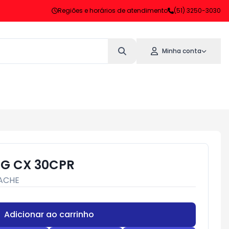
Regiões e horários de atendimento
(51) 3250-3030
Minha conta
MG CX 30CPR
ACHE
Adicionar ao carrinho
Subtotal:
R$ 0,00