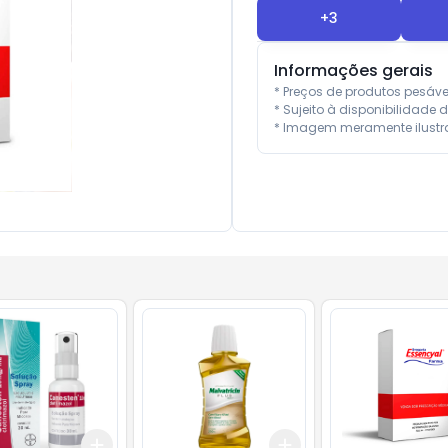
+
3
Informações gerais
* Preços de produtos pesáv
* Sujeito à disponibilidade d
* Imagem meramente ilustra
Add
Add
10
+
3
+
5
+
10
+
3
+
5
+
10