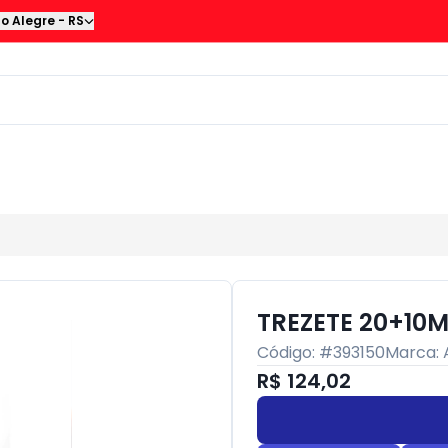
to Alegre
-
RS
TREZETE 20+10
Código: #
393150
Marca:
R$ 124,02