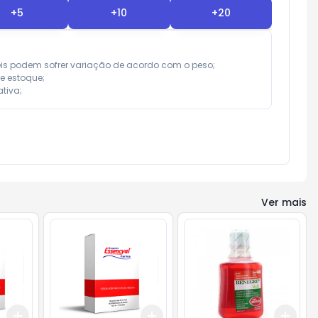
+
5
+
10
+
20
eis podem sofrer variação de acordo com o peso;

e estoque;

tiva;
Ver mais
Add
Add
Add
+
3
+
5
+
10
+
3
+
5
+
10
+
3