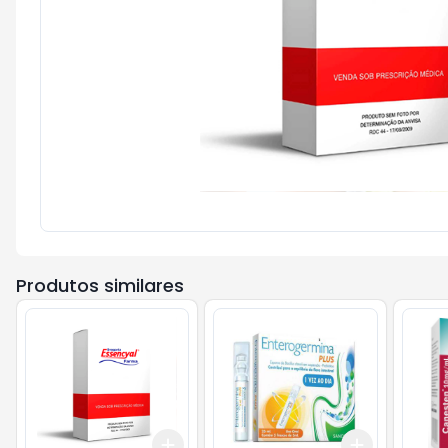
Produtos similares
Add
Add
+
3
+
5
+
10
+
3
+
5
+