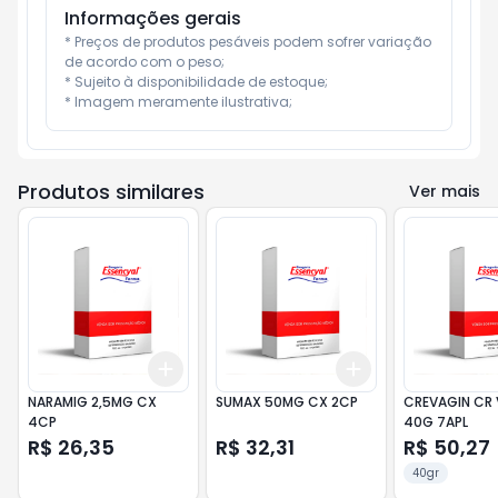
Informações gerais
* Preços de produtos pesáveis podem sofrer variação 
de acordo com o peso;

* Sujeito à disponibilidade de estoque;

* Imagem meramente ilustrativa;
Produtos similares
Ver mais
Add
Add
+
3
+
5
+
10
+
3
+
5
+
10
NARAMIG 2,5MG CX
SUMAX 50MG CX 2CP
CREVAGIN CR
4CP
40G 7APL
R$ 26,35
R$ 32,31
R$ 50,27
40gr