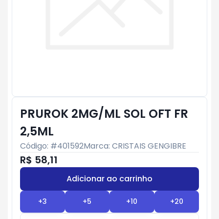
PRUROK 2MG/ML SOL OFT FR
2,5ML
Código: #
401592
Marca:
CRISTAIS GENGIBRE
R$ 58,11
Adicionar ao carrinho
Subtotal:
R$ 0
+
3
+
5
+
10
+
20