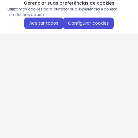
Gerenciar suas preferências de cookies
Utilizamos cookies para otimizar sua experiência e coletar
estatísticas de uso.
Aceitar todos
Configurar cookies
Aproveite as nossas promoções!
Cadastre seu e-mail e receba ofertas exclusivas.
QUERO RECEBER