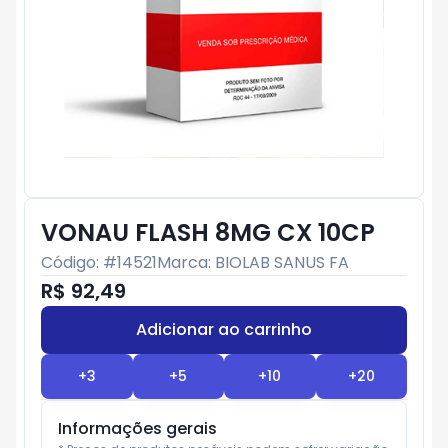
VONAU FLASH 8MG CX 10CP
Código: #
14521
Marca:
BIOLAB SANUS FA
R$ 92,49
Adicionar ao carrinho
Subtotal:
R$ 0
+
3
+
5
+
10
+
20
Informações gerais