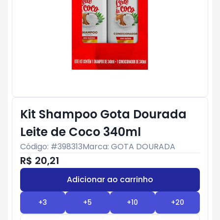
Kit Shampoo Gota Dourada
Leite de Coco 340ml
Código: #
398313
Marca:
GOTA DOURADA
R$ 20,21
Adicionar ao carrinho
Subtotal:
R$ 0
+
3
+
5
+
10
+
20