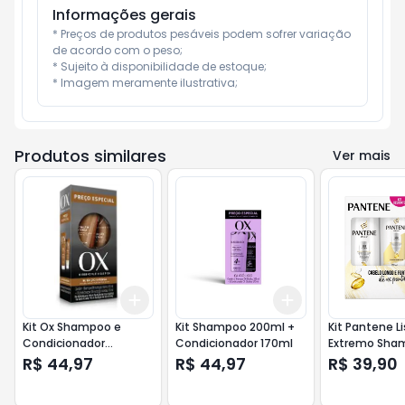
Informações gerais
* Preços de produtos pesáveis podem sofrer variação 
de acordo com o peso;

* Sujeito à disponibilidade de estoque;

* Imagem meramente ilustrativa;
Produtos similares
Ver mais
Add
Add
+
3
+
5
+
10
+
3
+
5
+
10
Kit Ox Shampoo e
Kit Shampoo 200ml +
Kit Pantene L
Condicionador
Condicionador 170ml
Extremo Sha
Nutriçao Intensa
Condicionado
R$ 44,97
R$ 44,97
R$ 39,90
325/175ml