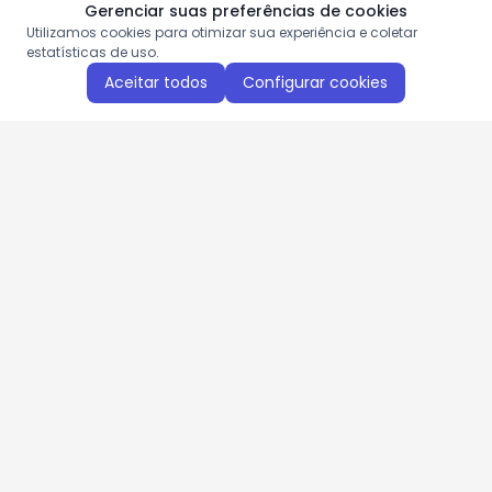
Gerenciar suas preferências de cookies
Utilizamos cookies para otimizar sua experiência e coletar
estatísticas de uso.
Aceitar todos
Configurar cookies
Aproveite as nossas promoções!
Cadastre seu e-mail e receba ofertas exclusivas.
QUERO RECEBER