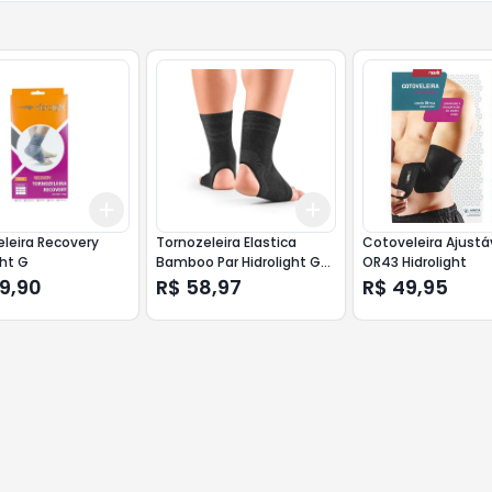
Add
Add
10
+
3
+
5
+
10
+
3
+
5
+
10
leira Recovery
Tornozeleira Elastica
Cotoveleira Ajustá
ght G
Bamboo Par Hidrolight G
OR43 Hidrolight
EL11
09,90
R$ 58,97
R$ 49,95