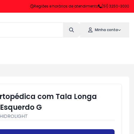
Regiões e horários de atendimento
(51) 3250-3030
Minha conta
rtopédica com Tala Longa
 Esquerdo G
HIDROLIGHT