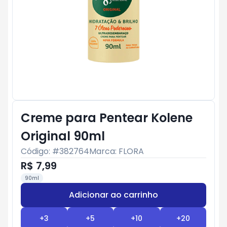
Creme para Pentear Kolene
Original 90ml
Código: #
382764
Marca:
FLORA
R$ 7,99
90ml
Adicionar ao carrinho
Subtotal:
R$ 0
+
3
+
5
+
10
+
20