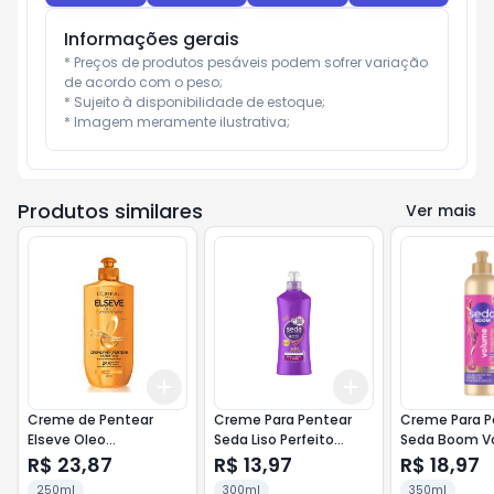
Informações gerais
* Preços de produtos pesáveis podem sofrer variação 
de acordo com o peso;

* Sujeito à disponibilidade de estoque;

* Imagem meramente ilustrativa;
Produtos similares
Ver mais
Add
Add
+
3
+
5
+
10
+
3
+
5
+
10
Creme de Pentear
Creme Para Pentear
Creme Para P
Elseve Oleo
Seda Liso Perfeito
Seda Boom V
Extraordinario Nutricao
300ml
Maximo 350m
R$ 23,87
R$ 13,97
R$ 18,97
250ml
250ml
300ml
350ml