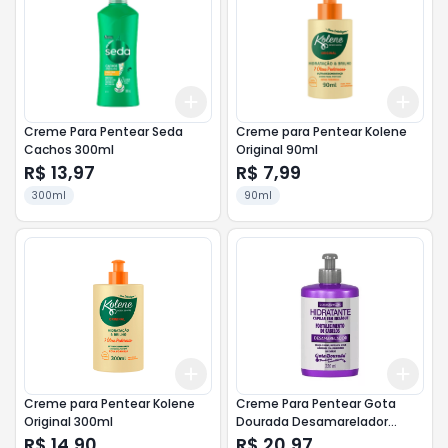
Add
Add
+
3
+
5
+
10
+
3
Creme Para Pentear Seda
Creme para Pentear Kolene
Cachos 300ml
Original 90ml
R$ 13,97
R$ 7,99
300ml
90ml
Add
Add
+
3
+
5
+
10
+
3
Creme para Pentear Kolene
Creme Para Pentear Gota
Original 300ml
Dourada Desamarelador
320ml
R$ 14,90
R$ 20,97