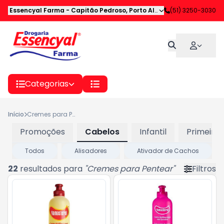
Essencyal Farma
-
Capitão Pedroso
,
Porto Alegre
-
(51) 3250-3030
RS
Categorias
Início
Cremes para Pentear
Promoções
Cabelos
Infantil
Primeiros
Todos
Alisadores
Ativador de Cachos
22
resultados para
"
Cremes para Pentear
"
Filtros