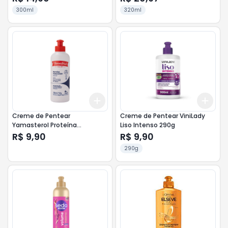
300ml
320ml
Add
Add
+
3
+
5
+
10
+
3
Creme de Pentear
Creme de Pentear ViniLady
Yamasterol Proteína
Liso Intenso 290g
Hidrolisada
R$ 9,90
R$ 9,90
290g