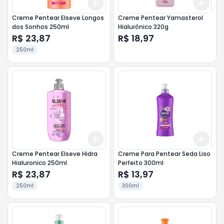
Add
Add
+
3
+
5
+
10
+
3
Creme Pentear Elseve Longos
Creme Pentear Yamasterol
dos Sonhos 250ml
Hialurônico 320g
R$ 23,87
R$ 18,97
250ml
Add
Add
+
3
+
5
+
10
+
3
Creme Pentear Elseve Hidra
Creme Para Pentear Seda Liso
Hialuronico 250ml
Perfeito 300ml
R$ 23,87
R$ 13,97
250ml
300ml