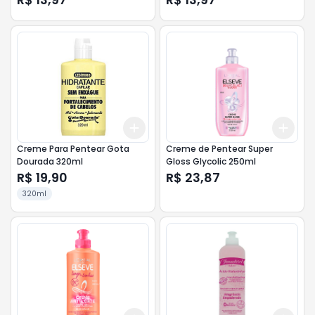
300ml
Add
Add
+
3
+
5
+
10
+
3
Creme Para Pentear Gota
Creme de Pentear Super
Dourada 320ml
Gloss Glycolic 250ml
R$ 19,90
R$ 23,87
320ml