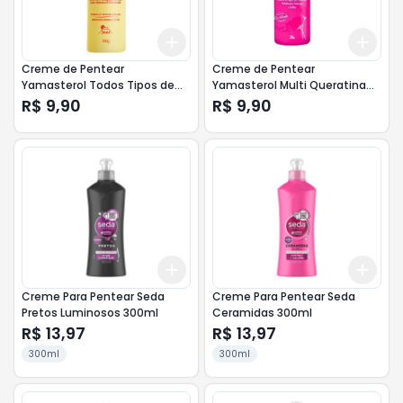
Add
Add
+
3
+
5
+
10
+
3
Creme de Pentear
Creme de Pentear
Yamasterol Todos Tipos de
Yamasterol Multi Queratina
Cabelos 200g
200g
R$ 9,90
R$ 9,90
Add
Add
+
3
+
5
+
10
+
3
Creme Para Pentear Seda
Creme Para Pentear Seda
Pretos Luminosos 300ml
Ceramidas 300ml
R$ 13,97
R$ 13,97
300ml
300ml