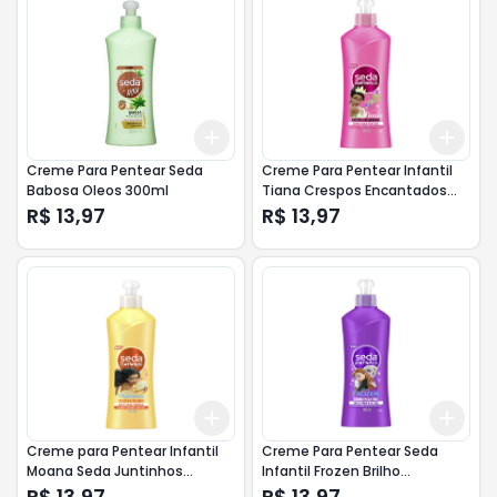
Add
Add
+
3
+
5
+
10
+
3
Creme Para Pentear Seda
Creme Para Pentear Infantil
Babosa Oleos 300ml
Tiana Crespos Encantados
300ml
R$ 13,97
R$ 13,97
Add
Add
+
3
+
5
+
10
+
3
Creme para Pentear Infantil
Creme Para Pentear Seda
Moana Seda Juntinhos
Infantil Frozen Brilho
Cachos Encantados Frasco -
Encantado 300ml
R$ 13,97
R$ 13,97