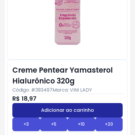
Creme Pentear Yamasterol
Hialurônico 320g
Código: #
393497
Marca:
VINI LADY
R$ 18,97
Adicionar ao carrinho
Subtotal:
R$ 0
+
3
+
5
+
10
+
20