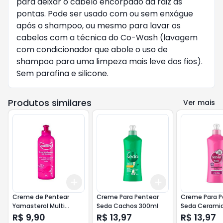
para deixar o cabelo encorpado da raiz às
pontas. Pode ser usado com ou sem enxágue
após o shampoo, ou mesmo para lavar os
cabelos com a técnica do Co-Wash (lavagem
com condicionador que abole o uso de
shampoo para uma limpeza mais leve dos fios).
Sem parafina e silicone.
Produtos similares
Ver mais
Add
Add
+
3
+
5
+
10
+
3
+
5
+
10
Creme de Pentear
Creme Para Pentear
Creme Para P
Yamasterol Multi
Seda Cachos 300ml
Seda Cerami
Queratina 200g
300ml
R$ 9,90
R$ 13,97
R$ 13,97