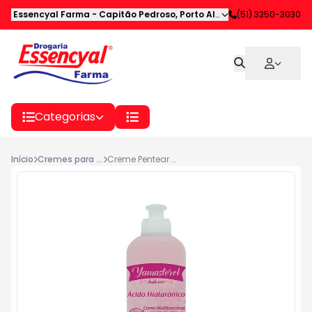
Essencyal Farma
-
Capitão Pedroso
,
Porto Alegre
-
(51) 3250-3030
RS
Categorias
Início
Cremes para Pentear
Creme Pentear Yamasterol Hialurônico 320g