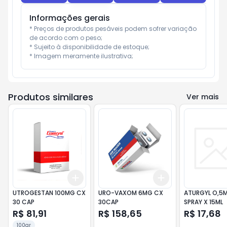
Informações gerais
* Preços de produtos pesáveis podem sofrer variação 
de acordo com o peso;

* Sujeito à disponibilidade de estoque;

* Imagem meramente ilustrativa;
Produtos similares
Ver mais
Add
Add
+
3
+
5
+
10
+
3
+
5
+
10
UTROGESTAN 100MG CX
URO-VAXOM 6MG CX
ATURGYL O,5M
30 CAP
30CAP
SPRAY X 15ML
R$ 81,91
R$ 158,65
R$ 17,68
100gr