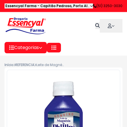
Essencyal Farma
-
Capitão Pedroso
,
Porto Alegre
-
(51) 3250-3030
RS
Categorias
Início
REFERENCIA
Leite de Magnésia Phillips Original 120ml