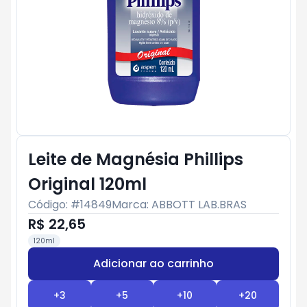
Leite de Magnésia Phillips
Original 120ml
Código: #
14849
Marca:
ABBOTT LAB.BRAS
R$ 22,65
120ml
Adicionar ao carrinho
Subtotal:
R$ 0
+
3
+
5
+
10
+
20