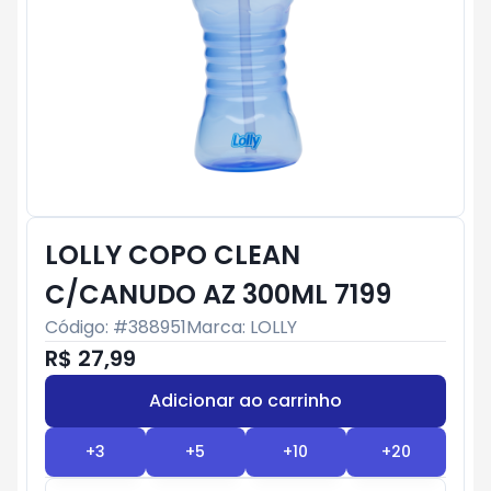
LOLLY COPO CLEAN
C/CANUDO AZ 300ML 7199
Código: #
388951
Marca:
LOLLY
R$ 27,99
Adicionar ao carrinho
Subtotal:
R$ 0
+
3
+
5
+
10
+
20