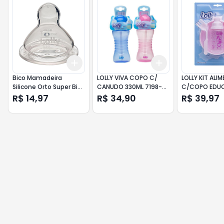
Add
Add
+
3
+
5
+
10
+
3
+
5
+
10
Bico Mamadeira
LOLLY VIVA COPO C/
LOLLY KIT AL
Silicone Orto Super Big
CANUDO 330ML 7198-
C/COPO EDUC
T2 0068-01
00-N
7131
R$ 14,97
R$ 34,90
R$ 39,97