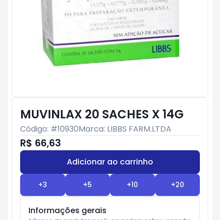
MUVINLAX 20 SACHES X 14G
Código: #
10930
Marca:
LIBBS FARM.LTDA
R$ 66,63
Adicionar ao carrinho
Subtotal:
R$ 0
+
3
+
5
+
10
+
20
Informações gerais