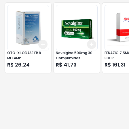
Add
Add
+
3
+
5
+
10
+
3
+
5
+
10
OTO-XILODASE FR 8
Novalgina 500mg 30
FENAZIC 7,5M
ML+AMP
Comprimidos
30CP
R$ 26,24
R$ 41,73
R$ 161,31