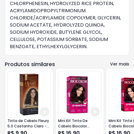
CHLORPHENESIN, HYDROLYZED RICE PROTEIN,

ACRYLAMIDOPROPYLTRIMONIUM 
CHLORIDE/ACRYLAMIDE COPOLYMER, GLYCERIN, 
SODIUM ACETATE, HYDROLYZED QUINOA,

SODIUM HYDROXIDE, BUTYLENE GLYCOL, 
CELLULOSE, POTASSIUM SORBATE, SODIUM 
BENZOATE, ETHYLHEXYLGLYCERIN.
Produtos similares
Ver mais
Add
Add
+
3
+
5
+
10
+
3
+
5
+
10
Tinta de Cabelo Fleury
Mini Kit Tinta De
Mini Kit Tinta
5.0 Castanho Claro -
Cabelo Biocolor
Cabelo Biocol
Embelleze
Marrom Natural
Castanho Fe
R$ 9,90
R$ 16,90
R$ 16,90