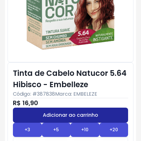
Tinta de Cabelo Natucor 5.64
Hibisco - Embelleze
Código: #
387838
Marca:
EMBELEZE
R$ 16,90
Adicionar ao carrinho
Subtotal:
R$ 0
+
3
+
5
+
10
+
20