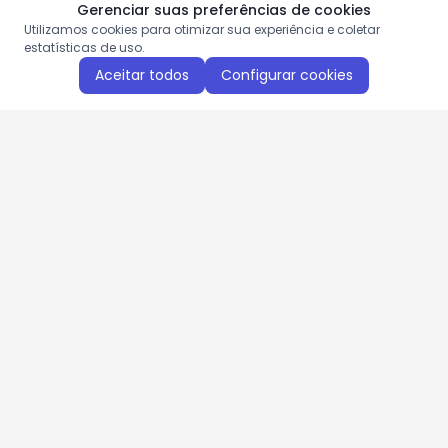
Gerenciar suas preferências de cookies
Utilizamos cookies para otimizar sua experiência e coletar
estatísticas de uso.
Aceitar todos
Configurar cookies
Aproveite as nossas promoções!
Cadastre seu e-mail e receba ofertas exclusivas.
QUERO RECEBER