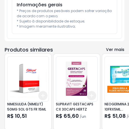
Informações gerais
* Preços de produtos pesáveis podem sofrer variação 
de acordo com o peso;

* Sujeito à disponibilidade de estoque;

* Imagem meramente ilustrativa;
Produtos similares
Ver mais
Add
Add
+
3
+
5
+
10
+
3
+
5
+
10
NIMESULIDA (NIMELIT)
SUPRAVIT GESTACAPS
NEOGERMINA 
50MG SOL GTS FR 15ML
CX 30CAPS HERTZ
10FRX5ML
(ENTEROGERM
R$ 10,51
R$ 65,60
R$ 51,08
/
un
/