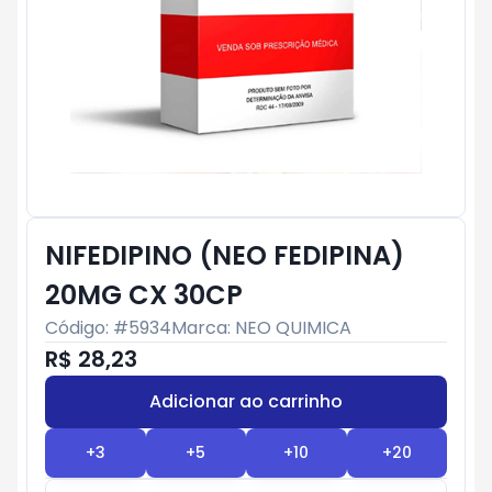
NIFEDIPINO (NEO FEDIPINA)
20MG CX 30CP
Código: #
5934
Marca:
NEO QUIMICA
R$ 28,23
Adicionar ao carrinho
Subtotal:
R$ 0
+
3
+
5
+
10
+
20