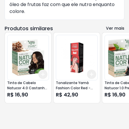
óleo de frutas faz com que ele nutra enquanto
colore.
Produtos similares
Ver mais
Add
Add
+
3
+
5
+
10
+
3
+
5
+
10
Tinta de Cabelo
Tonalizante Yamá
Tinta de Cab
Natucor 4.0 Castanho
Fashion Color Red -
Natucor 1.0 Pr
Medio Avela -
120gr
Natural - Emb
R$ 16,90
R$ 42,90
R$ 16,90
Embelleze