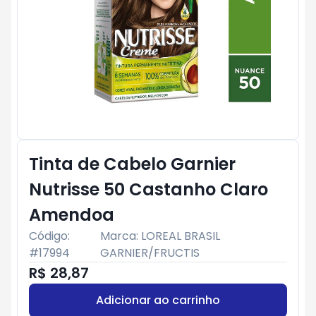
Tinta de Cabelo Garnier
Nutrisse 50 Castanho Claro
Amendoa
Código:
Marca:
LOREAL BRASIL
#
17994
GARNIER/FRUCTIS
R$ 28,87
Adicionar ao carrinho
Subtotal:
R$ 0