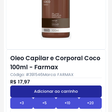
Oleo Capilar e Corporal Coco
100ml - Farmax
Código: #
391546
Marca:
FARMAX
R$ 17,97
Adicionar ao carrinho
Subtotal:
R$ 0
+
3
+
5
+
10
+
20