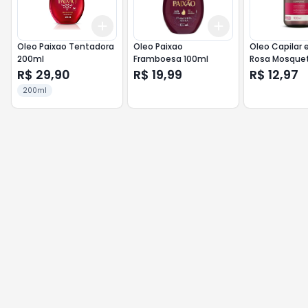
Add
Add
+
3
+
5
+
10
+
3
+
5
+
10
Oleo Paixao Tentadora
Oleo Paixao
Oleo Capilar 
200ml
Framboesa 100ml
Rosa Mosquet
- Farmax
R$ 29,90
R$ 19,99
R$ 12,97
200ml