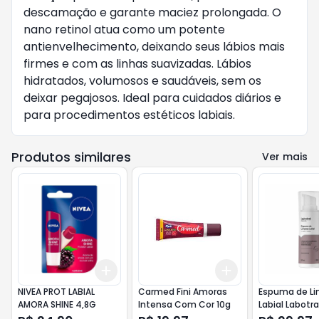
descamação e garante maciez prolongada. O
nano retinol atua como um potente
antienvelhecimento, deixando seus lábios mais
firmes e com as linhas suavizadas. Lábios
hidratados, volumosos e saudáveis, sem os
deixar pegajosos. Ideal para cuidados diários e
para procedimentos estéticos labiais.
Produtos similares
Ver mais
Add
Add
+
3
+
5
+
10
+
3
+
5
+
10
NIVEA PROT LABIAL
Carmed Fini Amoras
Espuma de L
AMORA SHINE 4,8G
Intensa Com Cor 10g
Labial Labotr
Skin 2 em 1 L