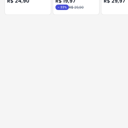
R$ 24,90
R$ 19,97
R$ 29,97
Higieniza se
R$ 29,90
-
33
%
Ressecar 50m