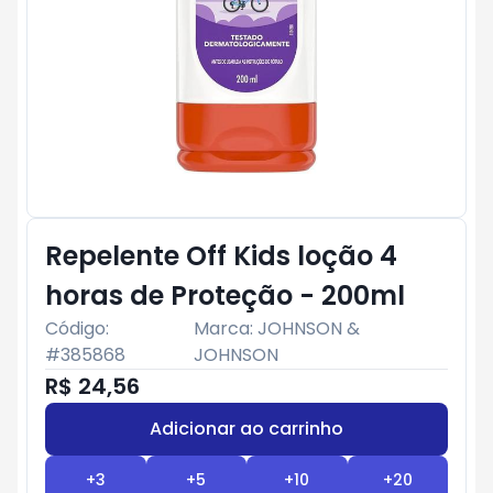
Repelente Off Kids loção 4
horas de Proteção - 200ml
Código:
Marca:
JOHNSON &
#
385868
JOHNSON
R$ 24,56
Adicionar ao carrinho
Subtotal:
R$ 0
+
3
+
5
+
10
+
20