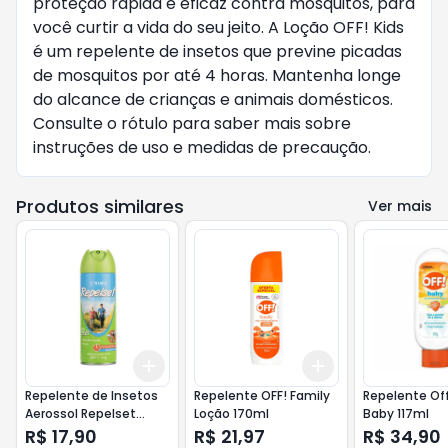
proteção rápida e eficaz contra mosquitos, para
você curtir a vida do seu jeito. A Loção OFF! Kids
é um repelente de insetos que previne picadas
de mosquitos por até 4 horas. Mantenha longe
do alcance de crianças e animais domésticos.
Consulte o rótulo para saber mais sobre
instruções de uso e medidas de precaução.
Produtos similares
Ver mais
Add
Add
+
3
+
5
+
10
+
3
+
5
+
10
Repelente de Insetos
Repelente OFF! Family
Repelente Of
Aerossol Repelset
Loção 170ml
Baby 117ml
200ml - Vini Lady
R$ 17,90
R$ 21,97
R$ 34,90