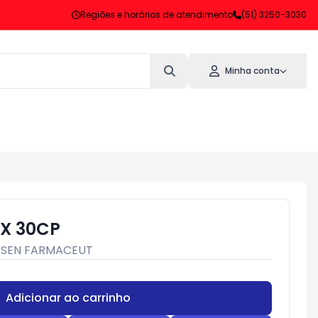
Regiões e horários de atendimento
(51) 3250-3030
Minha conta
X 30CP
PSEN FARMACEUT
Adicionar ao carrinho
Subtotal:
R$ 0,00