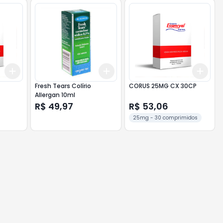
Add
Add
Add
+
3
+
5
+
10
+
3
+
5
+
10
+
3
Fresh Tears Colírio
CORUS 25MG CX 30CP
Allergan 10ml
R$ 49,97
R$ 53,06
25mg - 30 comprimidos