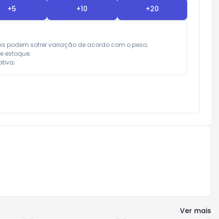
+
5
+
10
+
20
eis podem sofrer variação de acordo com o peso;

e estoque;

tiva;
Ver mais