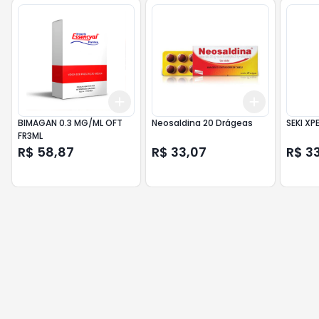
Add
Add
+
3
+
5
+
10
+
3
+
5
+
BIMAGAN 0.3 MG/ML OFT
Neosaldina 20 Drágeas
SEKI XP
FR3ML
R$ 58,87
R$ 33,07
R$ 33