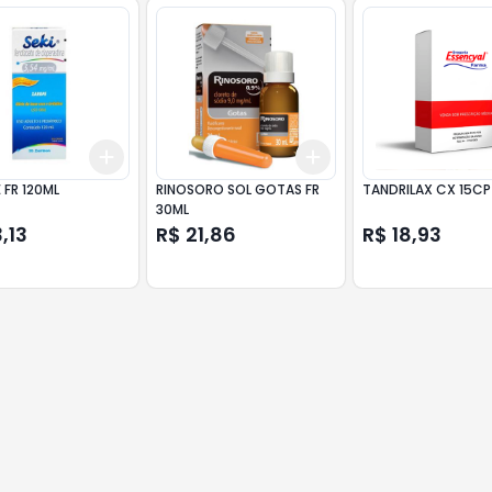
Add
Add
10
+
3
+
5
+
10
+
3
+
5
+
10
E FR 120ML
RINOSORO SOL GOTAS FR
TANDRILAX CX 15CP
30ML
,13
R$ 21,86
R$ 18,93