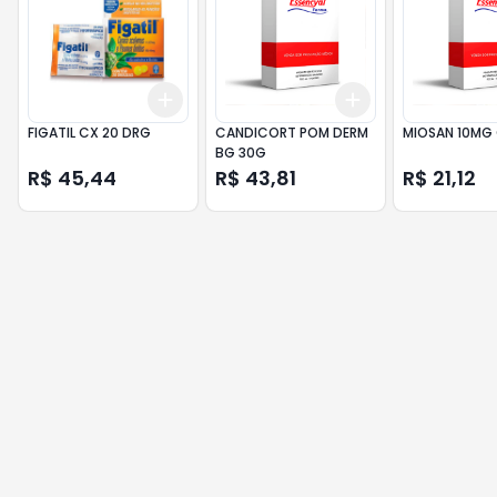
Add
Add
+
3
+
5
+
10
+
3
+
5
+
10
FIGATIL CX 20 DRG
CANDICORT POM DERM
MIOSAN 10MG 
BG 30G
R$ 45,44
R$ 43,81
R$ 21,12