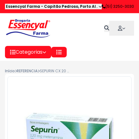
Essencyal Farma
-
Capitão Pedroso
,
Porto Alegre
-
(51) 3250-3030
RS
Categorias
Início
REFERENCIA
SEPURIN CX 20 DRG