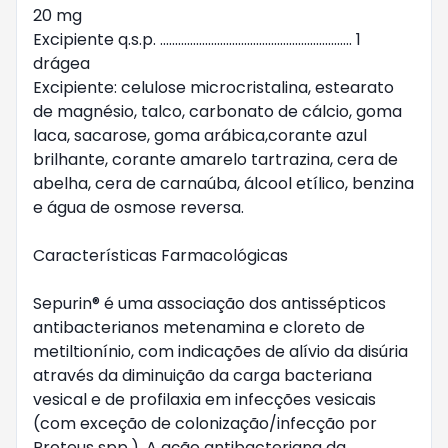
20 mg

Excipiente q.s.p. ................................................................ 1 
drágea

Excipiente: celulose microcristalina, estearato 
de magnésio, talco, carbonato de cálcio, goma 
laca, sacarose, goma arábica,corante azul 
brilhante, corante amarelo tartrazina, cera de 
abelha, cera de carnaúba, álcool etílico, benzina 
e água de osmose reversa.

Características Farmacológicas

Sepurin® é uma associação dos antissépticos 
antibacterianos metenamina e cloreto de 
metiltionínio, com indicações de alívio da disúria 
através da diminuição da carga bacteriana 
vesical e de profilaxia em infecções vesicais 
(com exceção de colonização/infecção por 
Proteus spp.). A ação antibacteriana da 