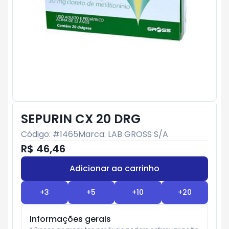
SEPURIN CX 20 DRG
Código: #
1465
Marca:
LAB GROSS S/A
R$ 46,46
Adicionar ao carrinho
Subtotal:
R$ 0
+
3
+
5
+
10
+
20
Informações gerais