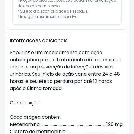
* Preços de produtos pesáveis podem sofrer variação 
de acordo com o peso;

* Sujeito à disponibilidade de estoque;

* Imagem meramente ilustrativa;
Informações adicionais
Sepurin® é um medicamento com ação 
antisséptica para o tratamento da ardência ao 
urinar, e na prevenção de infecções das vias 
urinárias. Seu início de ação varia entre 24 a 48 
horas, e seu efeito perdura por até 12 horas 
após a última tomada.

Composição

Cada drágea contém:

Metenamina......................................................................... 120 mg

Cloreto de metiltionínio.......................................................... 