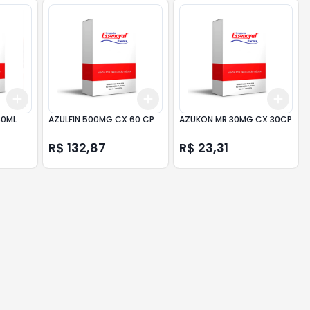
Add
Add
Add
+
3
+
5
+
10
+
3
+
5
+
10
+
3
30ML
AZULFIN 500MG CX 60 CP
AZUKON MR 30MG CX 30CP
R$ 132,87
R$ 23,31