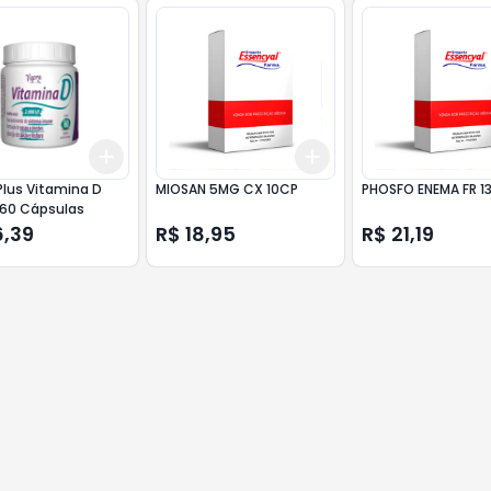
Add
Add
10
+
3
+
5
+
10
+
3
+
5
+
10
Plus Vitamina D
MIOSAN 5MG CX 10CP
PHOSFO ENEMA FR 1
 60 Cápsulas
6,39
R$ 18,95
R$ 21,19