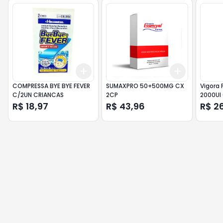
Add
Add
+
3
+
5
+
10
+
3
+
5
+
COMPRESSA BYE BYE FEVER
SUMAXPRO 50+500MG CX
Vigora 
C/2UN CRIANCAS
2CP
2000UI
R$ 18,97
R$ 43,96
R$ 2