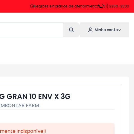
Regiões e horários de atendimento
(51) 3250-3030
Minha conta
G GRAN 10 ENV X 3G
AMBON LAB FARM
mente indisponível!