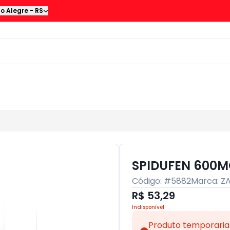
to Alegre
-
RS
SPIDUFEN 600M
Código: #
5882
Marca:
Z
R$ 53,29
Indisponível
Produto temporaria