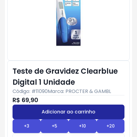
Teste de Gravidez Clearblue
Digital 1 Unidade
Código: #
11090
Marca:
PROCTER & GAMBL
R$ 69,90
Adicionar ao carrinho
Subtotal:
R$ 0
+
3
+
5
+
10
+
20