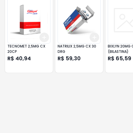
Add
Add
+
3
+
5
+
10
+
3
+
5
+
10
TECNOMET 2,5MG CX
NATRILIX 2,5MG CX 30
BIXLYN 20MG 
20CP
DRG
(BILASTINA)
R$ 40,94
R$ 59,30
R$ 65,59