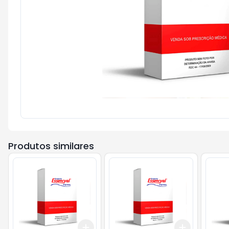
Produtos similares
Add
Add
+
3
+
5
+
10
+
3
+
5
+