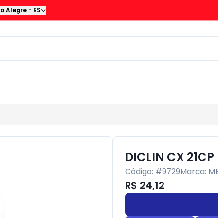
to Alegre
-
RS
DICLIN CX 21CP
Código: #
9729
Marca:
ME
R$ 24,12