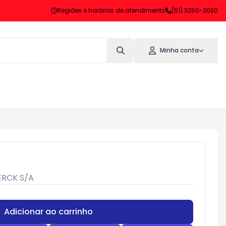
Regiões e horários de atendimento
(51) 3250-3030
Minha conta
RCK S/A
Adicionar ao carrinho
Subtotal:
R$ 0,00