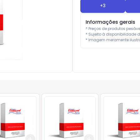
+
3
Informações gerais
* Preços de produtos pesáv
* Sujeito à disponibilidade d
* Imagem meramente ilustra
Add
Add
10
+
3
+
5
+
10
+
3
+
5
+
10