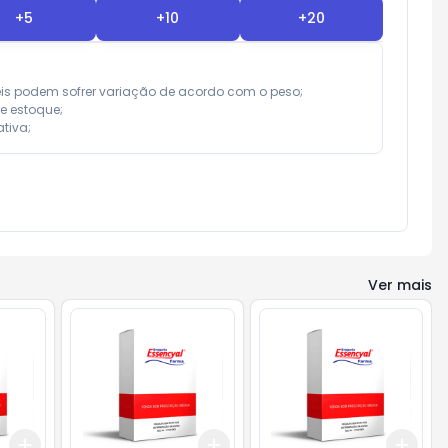
+
5
+
10
+
20
eis podem sofrer variação de acordo com o peso;

e estoque;

tiva;
Ver mais
Add
Add
Add
+
3
+
5
+
10
+
3
+
5
+
10
+
3