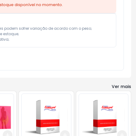
estoque disponível no momento.
eis podem sofrer variação de acordo com o peso;

e estoque;

tiva;
Ver mais
Add
Add
Add
+
3
+
5
+
10
+
3
+
5
+
10
+
3