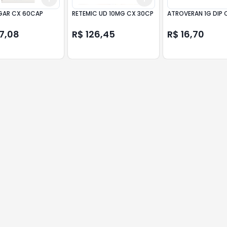
AR CX 60CAP
RETEMIC UD 10MG CX 30CP
ATROVERAN 1G DIP 
17,08
R$ 126,45
R$ 16,70