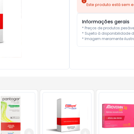
Este produto está sem 
Informações gerais
* Preços de produtos pesáv
* Sujeito à disponibilidade d
* Imagem meramente ilustra
Add
Add
10
+
3
+
5
+
10
+
3
+
5
+
10