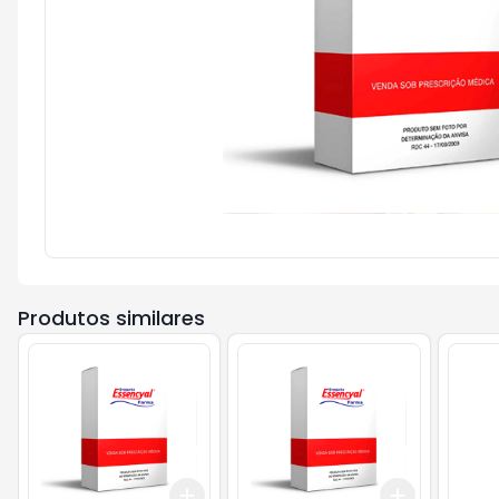
Produtos similares
Add
Add
+
3
+
5
+
10
+
3
+
5
+