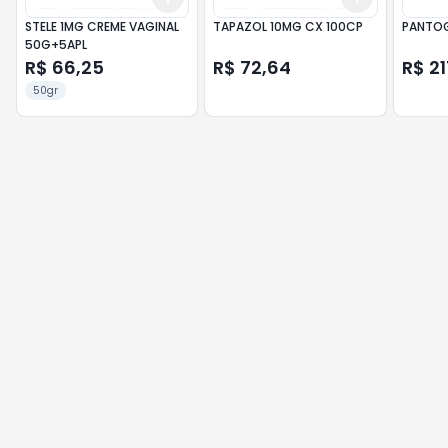
STELE 1MG CREME VAGINAL
TAPAZOL 10MG CX 100CP
PANTOG
50G+5APL
R$ 66,25
R$ 72,64
R$ 2
50gr