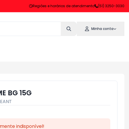
Regiões e horários de atendimento
(51) 3250-3030
Minha conta
ME BG 15G
LEANT
mente indisponível!