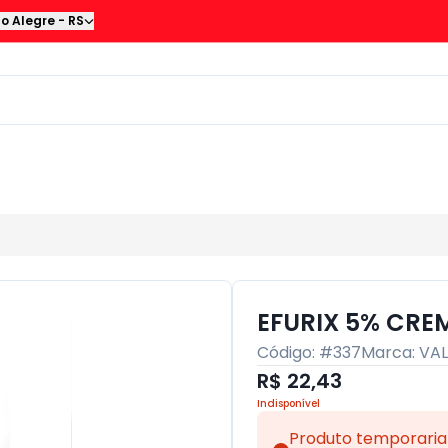
to Alegre
-
RS
EFURIX 5% CRE
Código: #
337
Marca:
VA
R$ 22,43
Indisponível
Produto temporaria