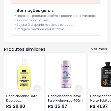
Informações gerais
* Preços de produtos pesáveis podem sofrer variação 
de acordo com o peso;

* Sujeito à disponibilidade de estoque;

* Imagem meramente ilustrativa;
Produtos similares
Ver mais
Add
Add
+
3
+
5
+
10
+
3
+
5
+
10
Condicionador Gota
Condicionador Elseve
Condicionador
Dourada
Pure Hialuronico 400ml
Morte Subita
Fortalecimento 430ml
R$ 29,90
R$ 36,97
R$ 41,97