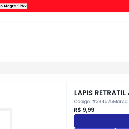
to Alegre
-
RS
LAPIS RETRATIL
Código: #
384525
Marca
R$ 9,99