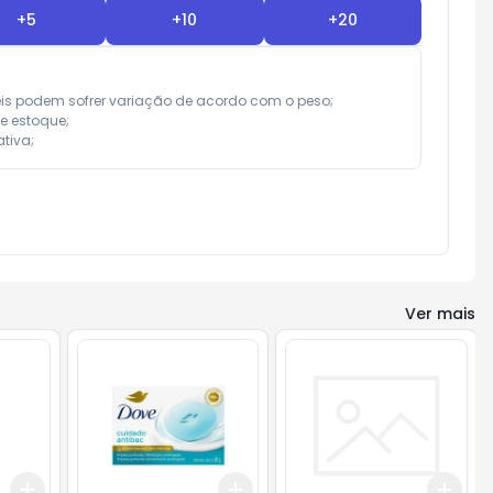
+
5
+
10
+
20
eis podem sofrer variação de acordo com o peso;

e estoque;

tiva;
Ver mais
Add
Add
Add
+
3
+
5
+
10
+
3
+
5
+
10
+
3