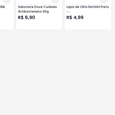
0ML
Sabonete Dove Cuidado
Lapis de Olho Retrátil Preto
Antibacteriano 90g
-
P&W/BELLAFEMME/HERMOSA
R$ 6,90
R$ 4,99