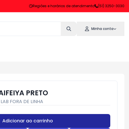
Regiões e horários de atendimento
(51) 3250-3030
Minha conta
 AIFEIYA PRETO
:
LAB FORA DE LINHA
Adicionar ao carrinho
Subtotal:
R$ 0,00