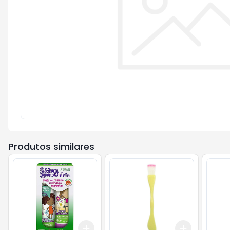
Produtos similares
Add
Add
+
3
+
5
+
10
+
3
+
5
+