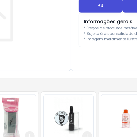
+
3
Informações gerais
* Preços de produtos pesáv
* Sujeito à disponibilidade d
* Imagem meramente ilustra
Add
Add
10
+
3
+
5
+
10
+
3
+
5
+
10