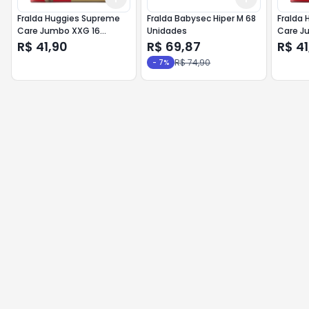
Fralda Huggies Supreme
Fralda Babysec Hiper M 68
Fralda
Care Jumbo XXG 16
Unidades
Care J
Unidades
R$ 41,90
R$ 69,87
R$ 41
R$ 74,90
-
7
%