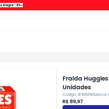
to Alegre
-
RS
Fralda Huggies
Unidades
Código: #
396106
Marca:
R$ 89,97