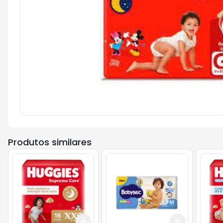
Produtos similares
Add
Add
+
3
+
5
+
10
+
3
+
5
+