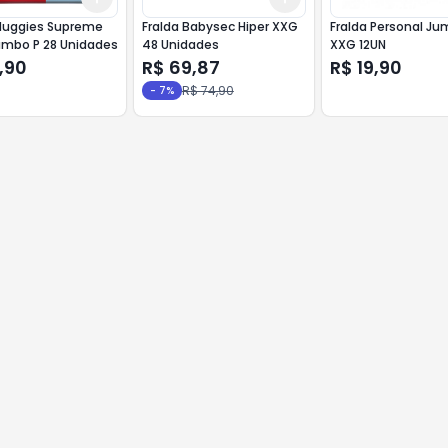
 Huggies Supreme
Fralda Babysec Hiper XXG
Fralda Personal J
umbo P 28 Unidades
48 Unidades
XXG 12UN
,90
R$ 69,87
R$ 19,90
R$ 74,90
-
7
%