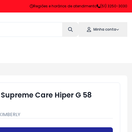
Regiões e horários de atendimento
(51) 3250-3030
Minha conta
 Supreme Care Hiper G 58
KIMBERLY