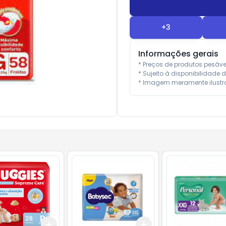
+
3
Informações gerais
* Preços de produtos pesáv
* Sujeito à disponibilidade d
* Imagem meramente ilustra
Add
Add
10
+
3
+
5
+
10
+
3
+
5
+
10