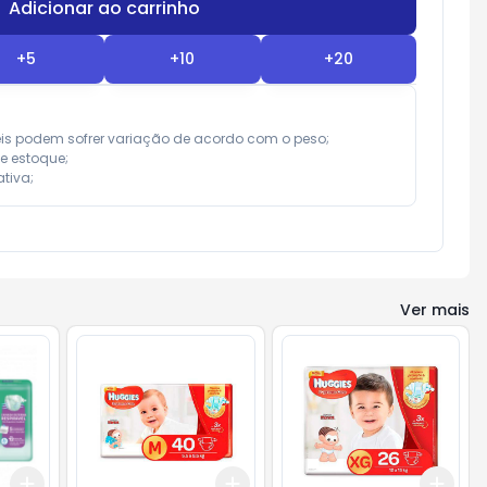
Adicionar ao carrinho
Subtotal:
R$ 0,00
+
5
+
10
+
20
eis podem sofrer variação de acordo com o peso;

e estoque;

tiva;
Ver mais
Add
Add
Add
+
3
+
5
+
10
+
3
+
5
+
10
+
3